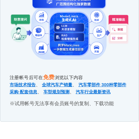
免费
注册帐号后可在
浏览以下内容
、
、
市场技术报告
全球汽车产销量
汽车零部件 300种零部件
、
、
采购·配套信息
车型规划预测
汽车行业最新资讯
※试用帐号无法享有会员账号的复制、下载功能