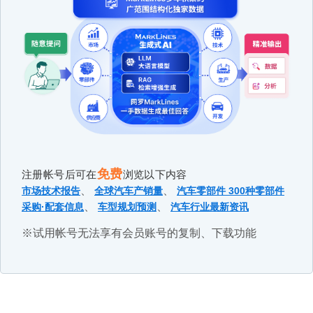
免费
注册帐号后可在
浏览以下内容
、
、
市场技术报告
全球汽车产销量
汽车零部件 300种零部件
、
、
采购·配套信息
车型规划预测
汽车行业最新资讯
※试用帐号无法享有会员账号的复制、下载功能