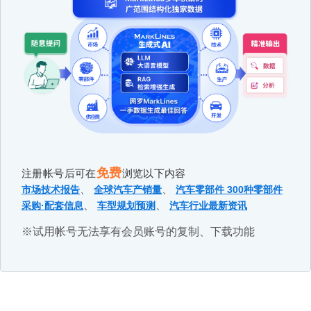
免费
注册帐号后可在
浏览以下内容
、
、
市场技术报告
全球汽车产销量
汽车零部件 300种零部件
、
、
采购·配套信息
车型规划预测
汽车行业最新资讯
※试用帐号无法享有会员账号的复制、下载功能