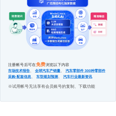
免费
注册帐号后可在
浏览以下内容
、
、
市场技术报告
全球汽车产销量
汽车零部件 300种零部件
、
、
采购·配套信息
车型规划预测
汽车行业最新资讯
※试用帐号无法享有会员账号的复制、下载功能