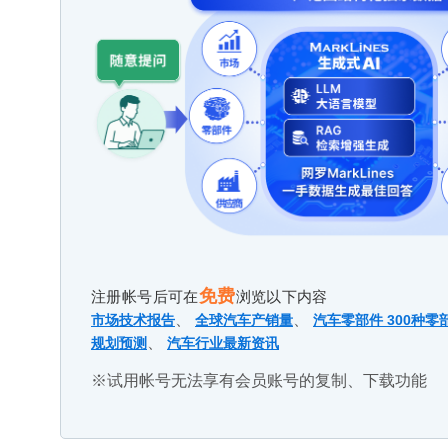
免费
注册帐号后可在
浏览以下内容
、
、
市场技术报告
全球汽车产销量
汽车零部件 300种零
、
规划预测
汽车行业最新资讯
※试用帐号无法享有会员账号的复制、下载功能