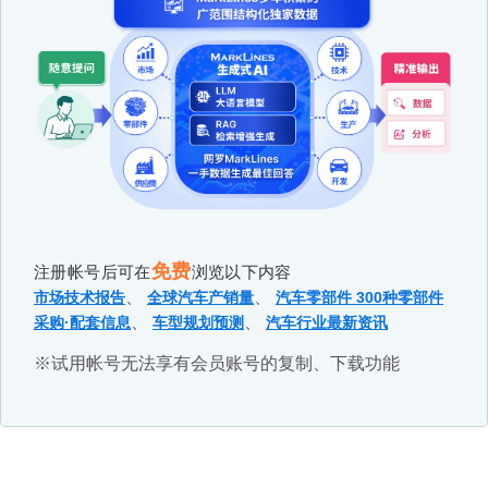
免费
注册帐号后可在
浏览以下内容
、
、
市场技术报告
全球汽车产销量
汽车零部件 300种零部件
、
、
采购·配套信息
车型规划预测
汽车行业最新资讯
※试用帐号无法享有会员账号的复制、下载功能