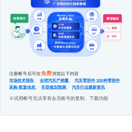
免费
注册帐号后可在
浏览以下内容
、
、
市场技术报告
全球汽车产销量
汽车零部件 300种零部件
、
、
采购·配套信息
车型规划预测
汽车行业最新资讯
※试用帐号无法享有会员账号的复制、下载功能