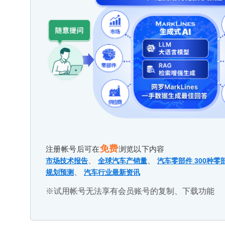
免费
注册帐号后可在
浏览以下内容
、
、
市场技术报告
全球汽车产销量
汽车零部件 300种零
、
规划预测
汽车行业最新资讯
※试用帐号无法享有会员账号的复制、下载功能