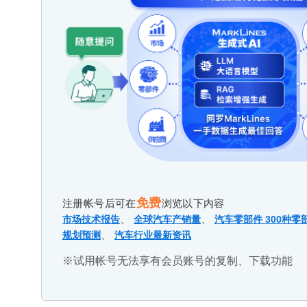
免费
注册帐号后可在
浏览以下内容
、
、
市场技术报告
全球汽车产销量
汽车零部件 300种零
、
规划预测
汽车行业最新资讯
※试用帐号无法享有会员账号的复制、下载功能