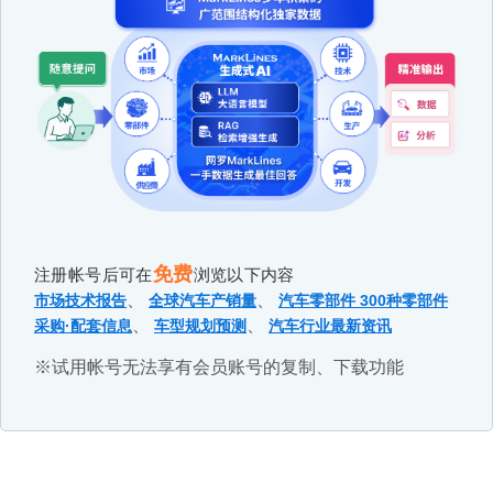
免费
注册帐号后可在
浏览以下内容
、
、
市场技术报告
全球汽车产销量
汽车零部件 300种零部件
、
、
采购·配套信息
车型规划预测
汽车行业最新资讯
※试用帐号无法享有会员账号的复制、下载功能