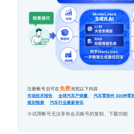
免费
注册帐号后可在
浏览以下内容
、
、
市场技术报告
全球汽车产销量
汽车零部件 300种零
、
规划预测
汽车行业最新资讯
※试用帐号无法享有会员账号的复制、下载功能