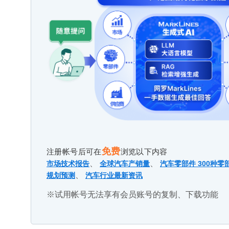
免费
注册帐号后可在
浏览以下内容
、
、
市场技术报告
全球汽车产销量
汽车零部件 300种零
、
规划预测
汽车行业最新资讯
※试用帐号无法享有会员账号的复制、下载功能