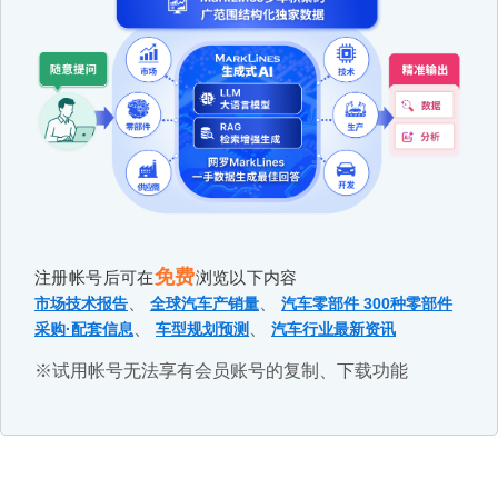
免费
注册帐号后可在
浏览以下内容
、
、
市场技术报告
全球汽车产销量
汽车零部件 300种零部件
、
、
采购·配套信息
车型规划预测
汽车行业最新资讯
※试用帐号无法享有会员账号的复制、下载功能