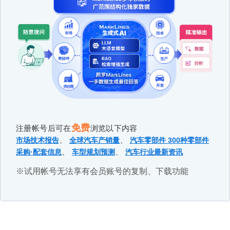
免费
注册帐号后可在
浏览以下内容
、
、
市场技术报告
全球汽车产销量
汽车零部件 300种零部件
、
、
采购·配套信息
车型规划预测
汽车行业最新资讯
※试用帐号无法享有会员账号的复制、下载功能