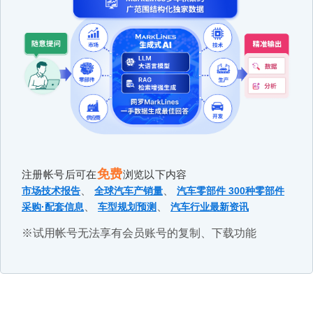
免费
注册帐号后可在
浏览以下内容
、
、
市场技术报告
全球汽车产销量
汽车零部件 300种零部件
、
、
采购·配套信息
车型规划预测
汽车行业最新资讯
※试用帐号无法享有会员账号的复制、下载功能